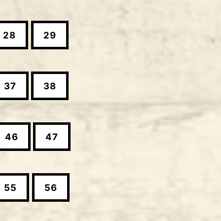
28
29
37
38
46
47
55
56