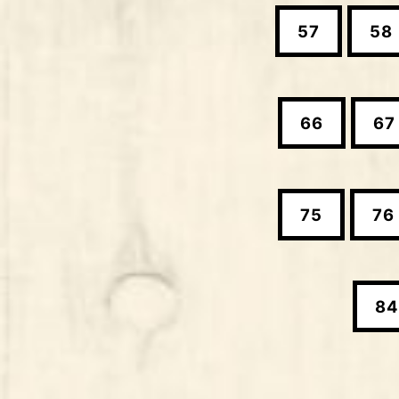
57
58
66
67
75
76
84