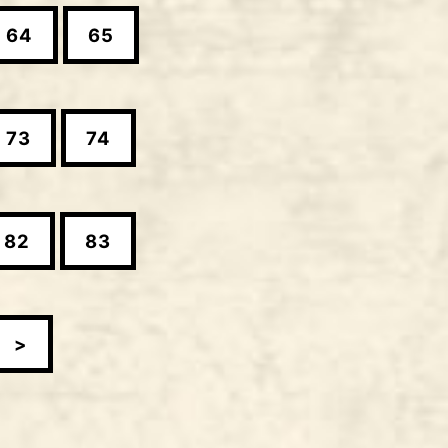
64
65
73
74
82
83
>