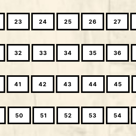
23
24
25
26
27
32
33
34
35
36
41
42
43
44
45
50
51
52
53
54