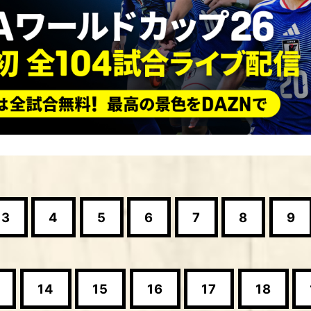
3
4
5
6
7
8
9
14
15
16
17
18