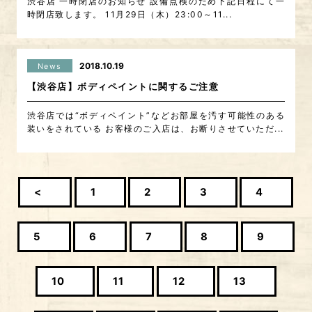
渋谷店 一時閉店のお知らせ 設備点検のため下記日程にて一
時閉店致します。 11月29日（木）23:00～11...
2018.10.19
News
【渋谷店】ボディペイントに関するご注意
渋谷店では“ボディペイント”などお部屋を汚す可能性のある
装いをされている お客様のご入店は、お断りさせていただ...
<
1
2
3
4
5
6
7
8
9
10
11
12
13