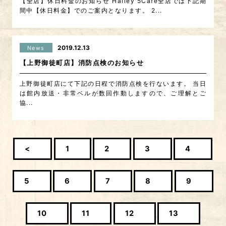
【全店】休日料金のお知らせ Hailey'5Café全店では下記期
間中【休日料金】でのご案内となります。 2...
2019.12.13
News
【上野御徒町店】消防点検のお知らせ
上野御徒町店にて下記の日程で消防点検を行ないます。 当日
は館内放送・非常ベルが数回作動しますので、ご理解とご
協...
<
1
2
3
4
5
6
7
8
9
10
11
12
13