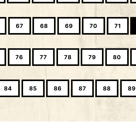
67
68
69
70
71
76
77
78
79
80
84
85
86
87
88
89