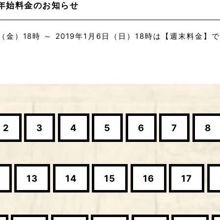
年始料金のお知らせ
4日（金）18時 ～ 2019年1月6日（日）18時は【週末料金
2
3
4
5
6
7
8
13
14
15
16
17