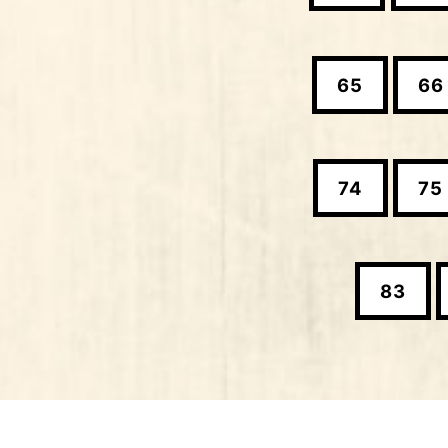
65
66
74
75
83