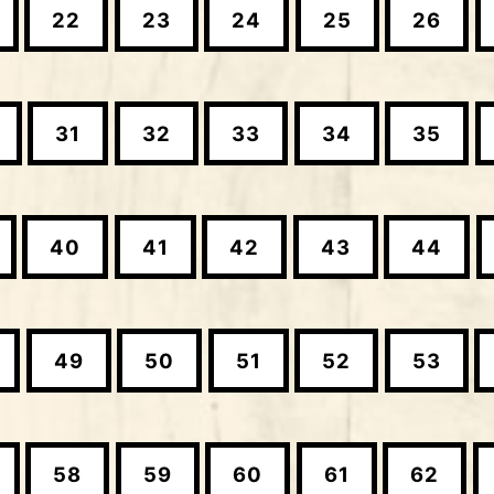
22
23
24
25
26
31
32
33
34
35
40
41
42
43
44
49
50
51
52
53
58
59
60
61
62