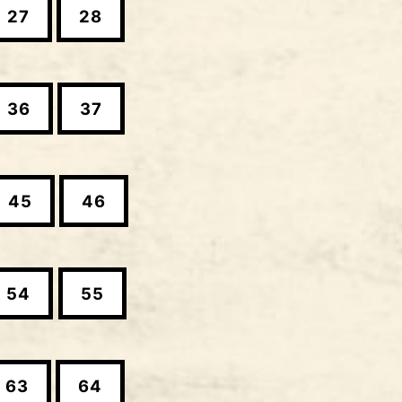
27
28
36
37
45
46
54
55
63
64