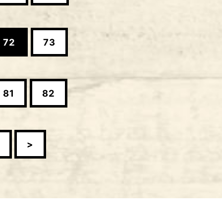
72
73
81
82
>