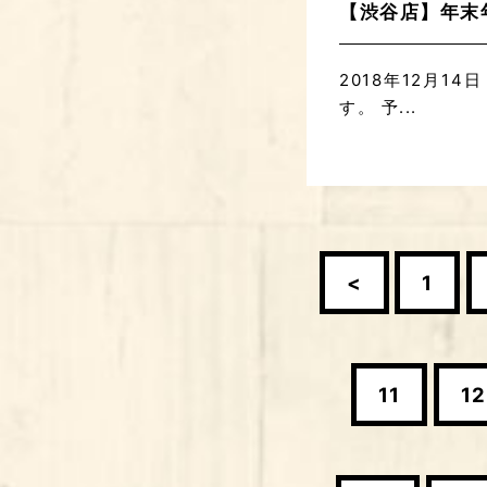
【渋谷店】年末
2018年12月1
す。 予...
<
1
11
12