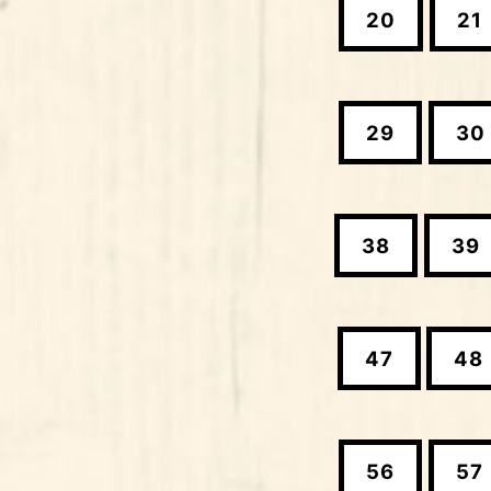
20
21
29
30
38
39
47
48
56
57