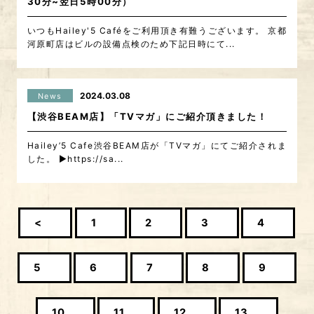
30分~翌日5時00分）
いつもHailey'5 Caféをご利用頂き有難うございます。 京都
河原町店はビルの設備点検のため下記日時にて...
2024.03.08
News
【渋谷BEAM店】「TVマガ」にご紹介頂きました！
Hailey’5 Cafe渋谷BEAM店が「TVマガ」にてご紹介されま
した。 ▶︎https://sa...
<
1
2
3
4
5
6
7
8
9
10
11
12
13